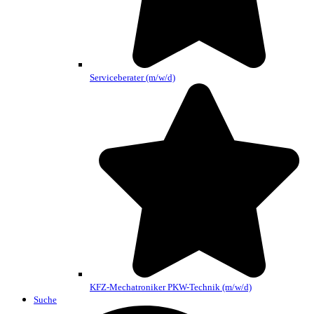
Serviceberater (m/w/d)
KFZ-Mechatroniker PKW-Technik (m/w/d)
Suche