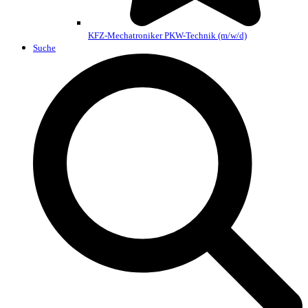
KFZ-Mechatroniker PKW-Technik (m/w/d)
Suche