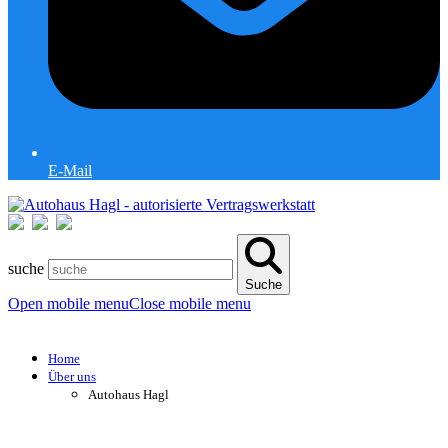
E-Mail
suche
Suche
Open mobile menu
Close mobile menu
Home
Über uns
Autohaus Hagl