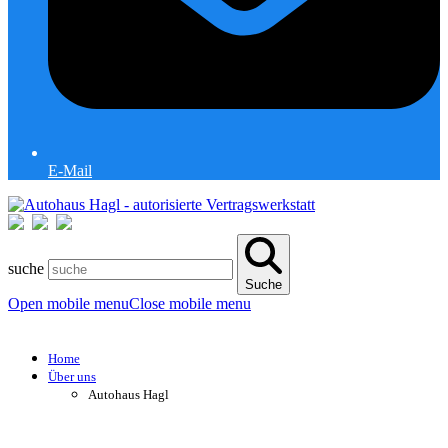
E-Mail
suche
Suche
Open mobile menu
Close mobile menu
Home
Über uns
Autohaus Hagl