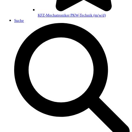
KFZ-Mechatroniker PKW-Technik (m/w/d)
Suche