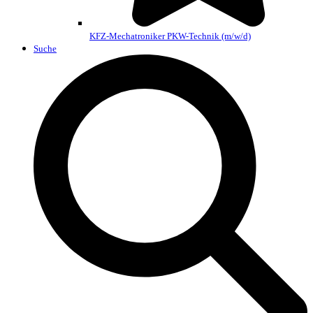
KFZ-Mechatroniker PKW-Technik (m/w/d)
Suche