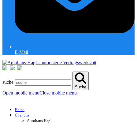
E-Mail
suche
Suche
Open mobile menu
Close mobile menu
Home
Über uns
Autohaus Hagl