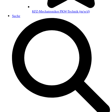
KFZ-Mechatroniker PKW-Technik (m/w/d)
Suche