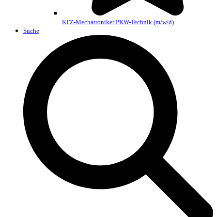
KFZ-Mechatroniker PKW-Technik (m/w/d)
Suche