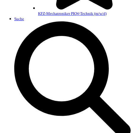
KFZ-Mechatroniker PKW-Technik (m/w/d)
Suche