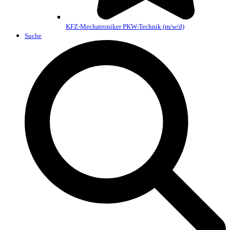
KFZ-Mechatroniker PKW-Technik (m/w/d)
Suche