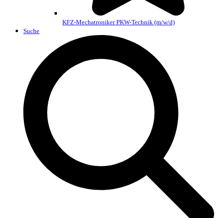
KFZ-Mechatroniker PKW-Technik (m/w/d)
Suche