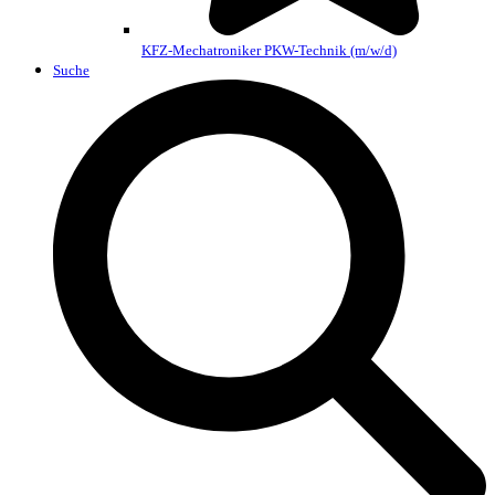
KFZ-Mechatroniker PKW-Technik (m/w/d)
Suche