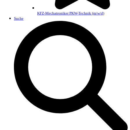
KFZ-Mechatroniker PKW-Technik (m/w/d)
Suche