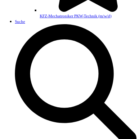
KFZ-Mechatroniker PKW-Technik (m/w/d)
Suche