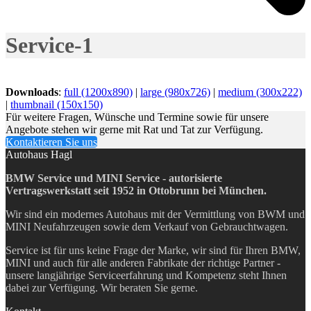
Service-1
Downloads
:
full (1200x890)
|
large (980x726)
|
medium (300x222)
|
thumbnail (150x150)
Für weitere Fragen, Wünsche und Termine sowie für unsere
Angebote stehen wir gerne mit Rat und Tat zur Verfügung.
Kontaktieren Sie uns
Autohaus Hagl
BMW Service und MINI Service - autorisierte
Vertragswerkstatt seit 1952 in Ottobrunn bei München.
Wir sind ein modernes Autohaus mit der Vermittlung von BWM und
MINI Neufahrzeugen sowie dem Verkauf von Gebrauchtwagen.
Service ist für uns keine Frage der Marke, wir sind für Ihren BMW,
MINI und auch für alle anderen Fabrikate der richtige Partner -
unsere langjährige Serviceerfahrung und Kompetenz steht Ihnen
dabei zur Verfügung. Wir beraten Sie gerne.